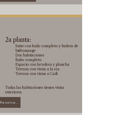
2a planta:
Suite con baño completo y bañera de
hidromasaje
Dos habitaciones
Baño completo
Espacio con lavadora y plancha
Terraza con vistas a la era
Terraza con vistas a Cadí
Todas las habitaciones tienen vistas
exteriores.
Reserva el Badiu aquí