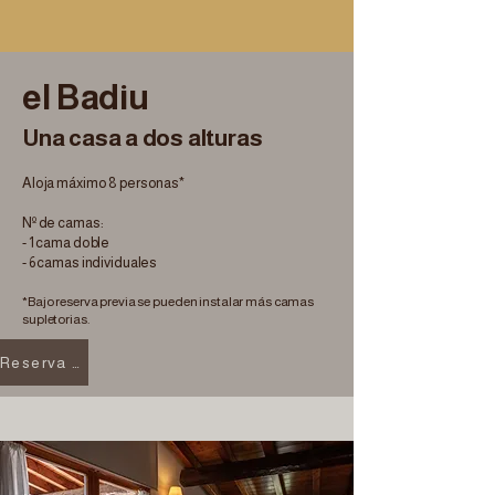
el Badiu
Una casa a dos alturas
Aloja máximo 8 personas*
Nº de camas:
- 1 cama doble
- 6 camas individuales
*Bajo reserva previa se pueden instalar más camas
supletorias.
Reserva el Badiu aquí