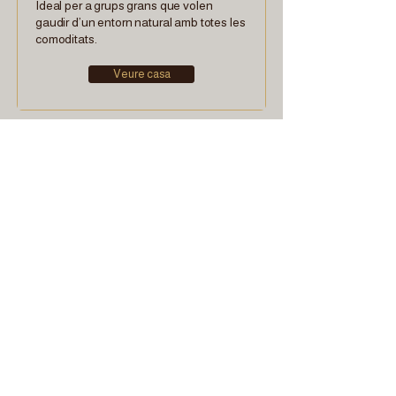
Ideal per a grups grans que volen
gaudir d’un entorn natural amb totes les
comoditats.
Veure casa
En funció del nombre total de persones
a reservar es poden fer diferents
combinacions entre el Badiu, la Morera i
la Casa Sencera. Si teniu dubtes
contacteu amb nosaltres per
telèfon
,
correu electrònic
o
WhatsApp
.