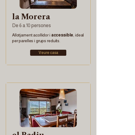
la Morera
De 6 a 10 persones
Allotjament acollidor i
accessible
, ideal
per parelles i grups reduïts.
Veure casa