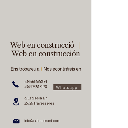
Web en construcció
|
Web en construcción
Ens trobareu a
|
Nos econtráreis en
+34 666 535 891
+34 973 51 51 70
Whatsapp
c/Església s/n
25726 Travesseres
info@calmateuet.com