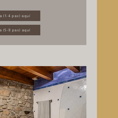
a (1-4 pax) aquí
a (5-8 pax) aquí