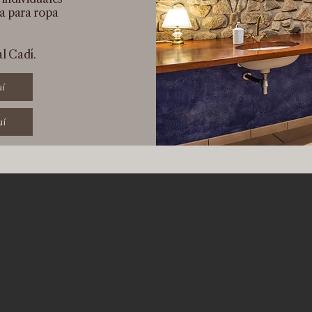
a para ropa
al Cadí.
uí
uí