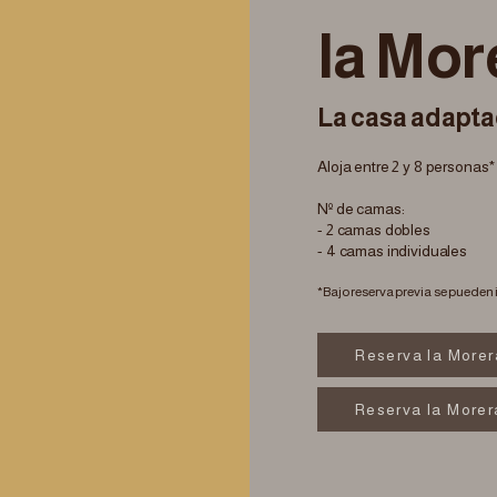
la Mor
La casa adapt
Aloja entre 2 y 8 personas*
Nº de camas:
- 2 camas dobles
- 4 camas individuales
 supletorias.
*Bajo reserva previa se pueden
uí
Reserva la Morer
Reserva la Morer