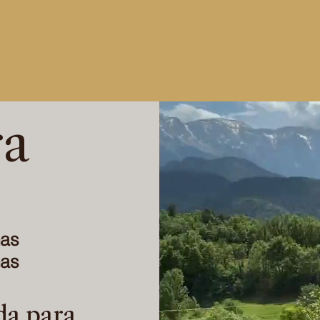
ici
les Cases
Qui som?
Sostenibilitat
Serveis
C
ra
nas
nas
da para