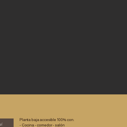
Planta baja accesible 100% con:
uí
- Cocina - comedor - salón