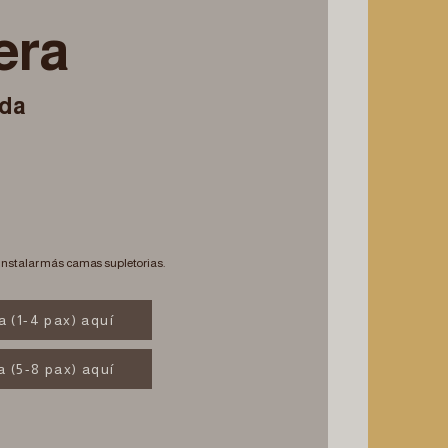
era
ada
 instalar más camas supletorias.
a (1-4 pax) aquí
a (5-8 pax) aquí